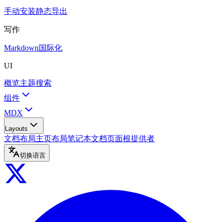
手动安装
静态导出
写作
Markdown
国际化
UI
概览
主题
搜索
组件
MDX
Layouts
文档布局
主页布局
笔记本
文档页面
根提供者
切换语言