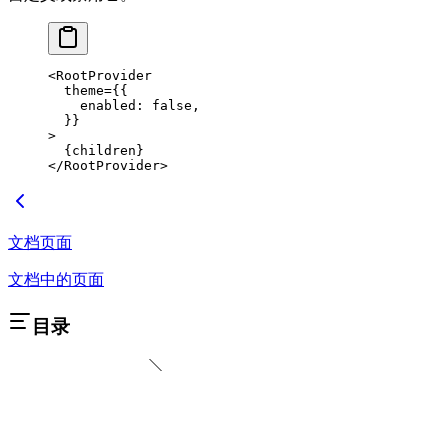
<
RootProvider
  theme
=
{{
    enabled: 
false
,
  }}
>
  {children}
</
RootProvider
>
文档页面
文档中的页面
目录